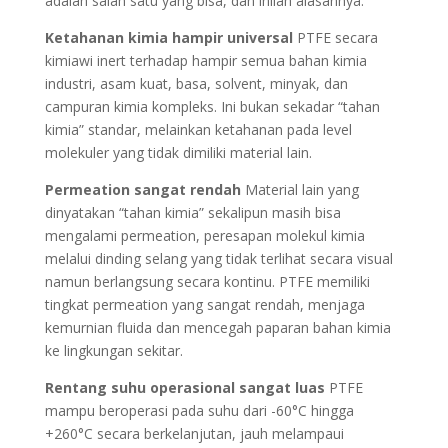
adalah salah satu yang bisa, dan inilah alasannya:
Ketahanan kimia hampir universal
PTFE secara
kimiawi inert terhadap hampir semua bahan kimia
industri, asam kuat, basa, solvent, minyak, dan
campuran kimia kompleks. Ini bukan sekadar “tahan
kimia” standar, melainkan ketahanan pada level
molekuler yang tidak dimiliki material lain.
Permeation sangat rendah
Material lain yang
dinyatakan “tahan kimia” sekalipun masih bisa
mengalami permeation, peresapan molekul kimia
melalui dinding selang yang tidak terlihat secara visual
namun berlangsung secara kontinu. PTFE memiliki
tingkat permeation yang sangat rendah, menjaga
kemurnian fluida dan mencegah paparan bahan kimia
ke lingkungan sekitar.
Rentang suhu operasional sangat luas
PTFE
mampu beroperasi pada suhu dari -60°C hingga
+260°C secara berkelanjutan, jauh melampaui